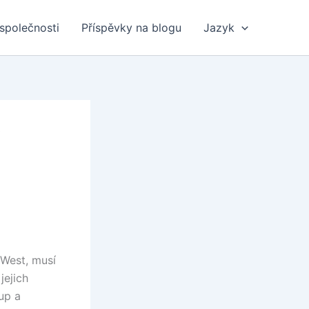
společnosti
Příspěvky na blogu
Jazyk
 West, musí
jejich
up a