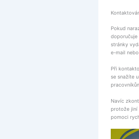
Kontaktován
Pokud naraz
doporučuje 
stránky vyd
e-mail nebo
Při kontakt
se snažíte 
pracovníkům
Navíc zkont
protože jin
pomoci rych