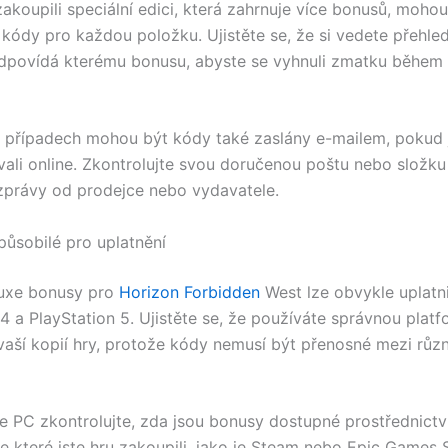
akoupili speciální edici, která zahrnuje více bonusů, mohou
kódy pro každou položku. Ujistěte se, že si vedete přehle
dpovídá kterému bonusu, abyste se vyhnuli zmatku během
 případech mohou být kódy také zaslány e-mailem, pokud 
ovali online. Zkontrolujte svou doručenou poštu nebo slož
 zprávy od prodejce nebo vydavatele.
působilé pro uplatnění
luxe bonusy pro
Horizon Forbidden
West lze obvykle uplatni
 4 a PlayStation 5. Ujistěte se, že používáte správnou plat
vaší kopií hry, protože kódy nemusí být přenosné mezi růz
le PC zkontrolujte, zda jsou bonusy dostupné prostřednict
ze které jste hru zakoupili, jako je Steam nebo Epic Games 