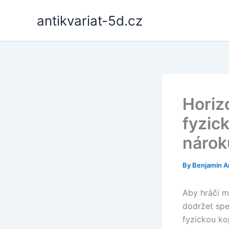
Skip
antikvariat-5d.cz
to
content
Horiz
fyzic
nárok
By
Benjamin A
Aby hráči m
dodržet spe
fyzickou ko