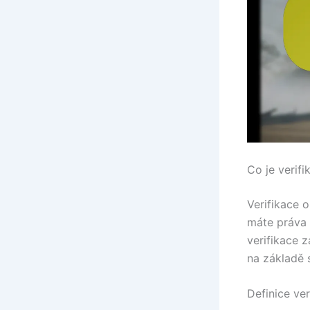
Co je verif
Verifikace 
máte práva 
verifikace 
na základě 
Definice ve