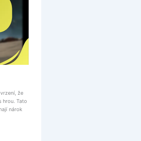
vrzení, že
s hrou. Tato
mají nárok