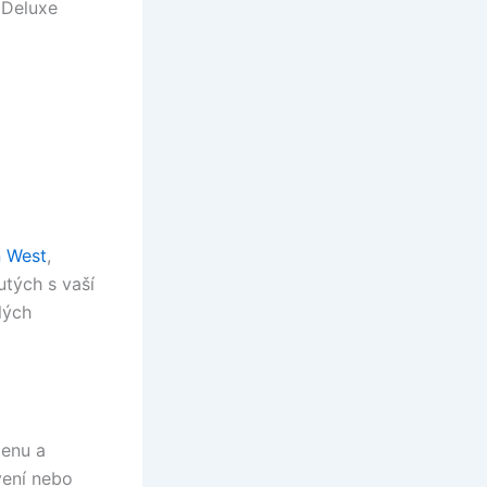
 Deluxe
n West
,
utých s vaší
lých
menu a
vení nebo