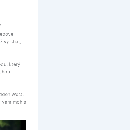
ů,
webové
živý chat,
du, který
mohou
idden West,
by vám mohla