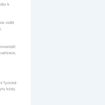
ošlo k
te vidět
,
inventáři
tualizace,
í fyzické
Tyto kódy