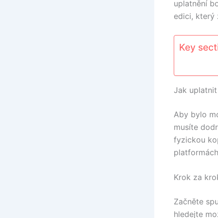
uplatnění b
edici, který
Key secti
Jak uplatni
Aby bylo mo
musíte dodr
fyzickou kop
platformách
Krok za kro
Začněte spu
hledejte mo