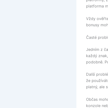
platforma m
Vždy ověřte
bonusy moho
Časté prob
Jedním z ča
každý znak,
podobně. Po
Další problé
že používát
platný, ale
Občas mohou
konzole neb